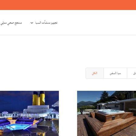
تجهيز منشأت السبا
منتجع صحي منزلي
دق
سبا السفن
الكل