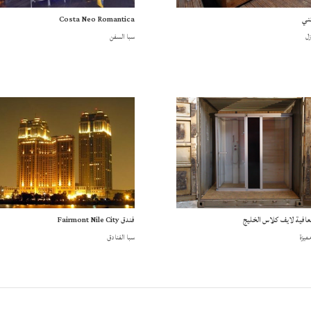
ني
Costa Neo Romantica
زل
سبا السفن
عافية لايف كلاس الخليج
فندق Fairmont Nile City
ميزة
سبا الفنادق