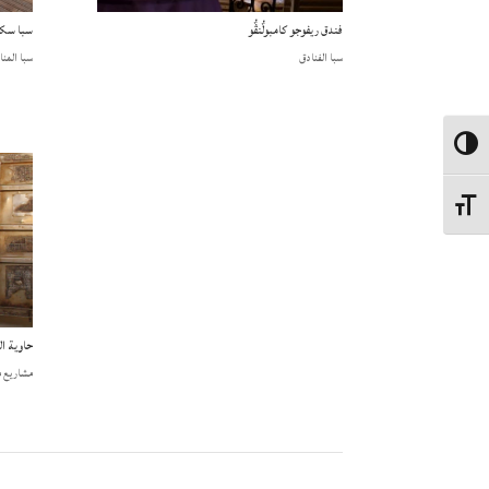
فندق ريفوجو كامبولٌنڨٌو
سبا سك
سبا الفنادق
سبا المنا
Toggle High Contrast
Toggle Font size
حاوية ال
مشاريع م