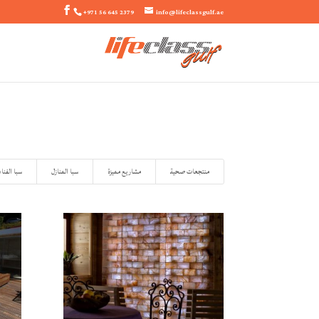
+971 56 645 2379
info@lifeclassgulf.ae
منتجعات صحية
مشاريع مميزة
سبا المنازل
سبا الفنا