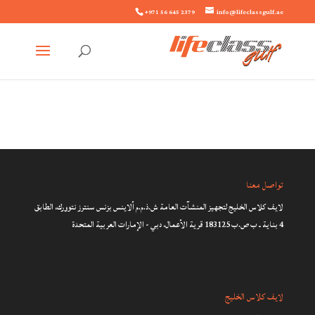
+971 56 645 2379
info@lifeclassgulf.ae
تواصل معنا
لايف كلاس الخليج لتجهيز المنشآت العامة ش.ذ.م.م ألاينس بزنس سنترز نتوورك، الطابق
4 بناية ـ ب ص.ب 183125 قرية الأعمال، دبي - الإمارات العربية المتحدة
لايف كلاس الخليج